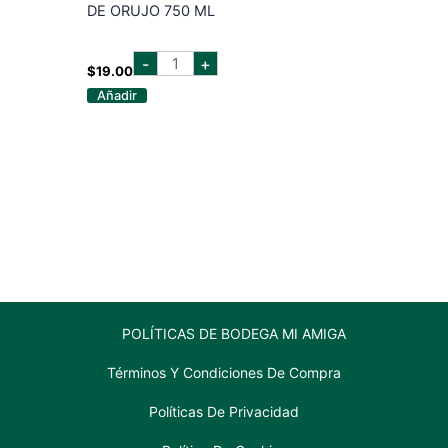
DE ORUJO 750 ML
JOAQUIN
-
+
REBOLLEDO
$
19.00
CREMA
Añadir
DE
ORUJO
750
ML
cantidad
POLÍTICAS DE BODEGA MI AMIGA
Términos Y Condiciones De Compra
Políticas De Privacidad