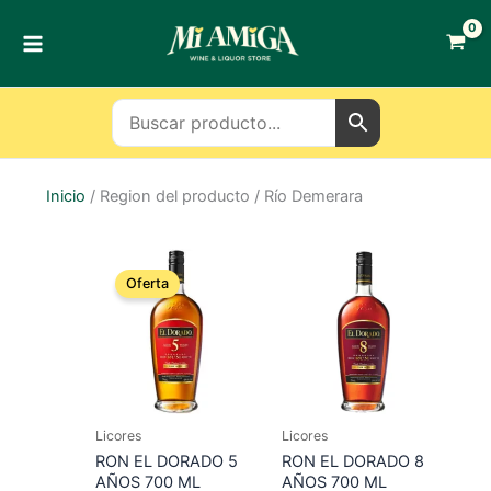
Ir
al
contenido
Inicio
/ Region del producto / Río Demerara
Oferta
Licores
Licores
RON EL DORADO 5
RON EL DORADO 8
AÑOS 700 ML
AÑOS 700 ML