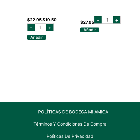
RON
El
El
-
+
$
22.95
$
19.50
EL
$
27.95
precio
precio
RON
DORADO
-
+
original
actual
EL
Añadir
8
DORADO
era:
es:
AÑOS
Añadir
5
$22.95.
$19.50.
700
AÑOS
ML
700
cantidad
ML
cantidad
POLÍTICAS DE BODEGA MI AMIGA
Términos Y Condiciones De Compra
Políticas De Privacidad