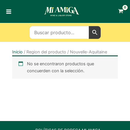
Ir
al
contenido
Inicio
/ Region del producto / Nouvelle-Aquitaine
No se encontraron productos que
concuerden con la selección.