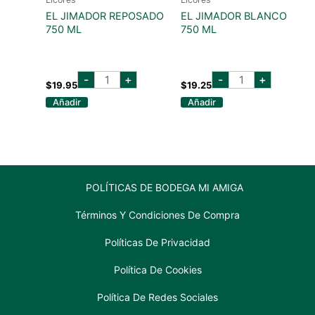
EL JIMADOR REPOSADO
EL JIMADOR BLANCO
750 ML
750 ML
EL
EL
-
+
-
+
JIMADOR
JIMADOR
$
19.95
$
19.25
REPOSADO
BLANCO
Añadir
Añadir
750
750
ML
ML
cantidad
cantidad
POLÍTICAS DE BODEGA MI AMIGA
Términos Y Condiciones De Compra
Políticas De Privacidad
Política De Cookies
Política De Redes Sociales