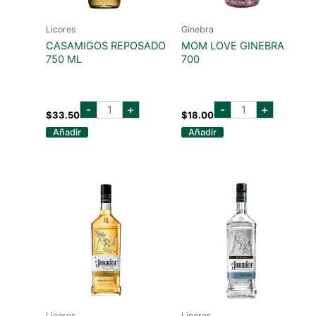
Licores
Ginebra
CASAMIGOS REPOSADO
MOM LOVE GINEBRA
750 ML
700
casamigos
MOM
-
+
-
+
reposado
LOVE
$
33.50
$
18.00
750
GINEBRA
Añadir
Añadir
ml
700
cantidad
cantidad
Licores
Licores