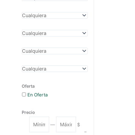
Oferta
En Oferta
Precio
M
M
—
$
í
á
–