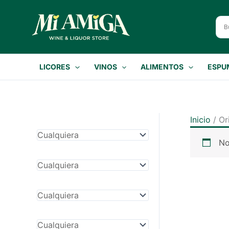
Ir
al
contenido
LICORES
VINOS
ALIMENTOS
ESPU
Inicio
/ Or
No