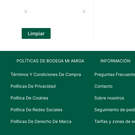
n
x
0
0
i
i
m
m
o
o
Limpiar
POLÍTICAS DE BODEGA MI AMIGA
INFORMACIÓN
Términos Y Condiciones De Compra
Preguntas Frecuent
Políticas De Privacidad
Contacto
Política De Cookies
Sobre nosotros
Política De Redes Sociales
Seguimiento de ped
Políticas De Derecho De Marca
Tarifas y zonas de e