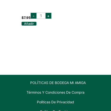
kuyper
-
+
piña
$
7.95
colada
Añadir
700
ml
cantidad
POLÍTICAS DE BODEGA MI AMIGA
Términos Y Condiciones De Compra
Políticas De Privacidad