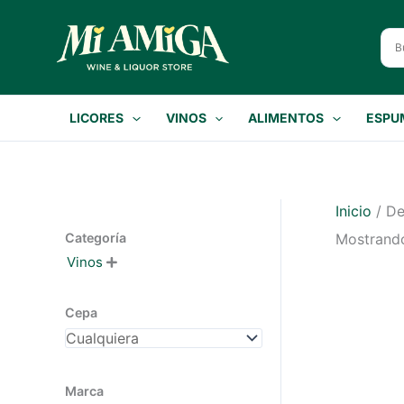
Ir
al
contenido
LICORES
VINOS
ALIMENTOS
ESPU
Inicio
/ De
Categoría
Mostrando
Vinos

Cepa
Marca