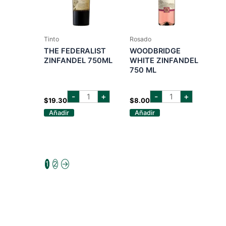
Tinto
Rosado
THE FEDERALIST
WOODBRIDGE
ZINFANDEL 750ML
WHITE ZINFANDEL
750 ML
the
woodbridge
-
+
-
+
federalist
white
$
19.30
$
8.00
zinfandel
zinfandel
Añadir
Añadir
750ml
750
cantidad
ml
cantidad
1
2
→