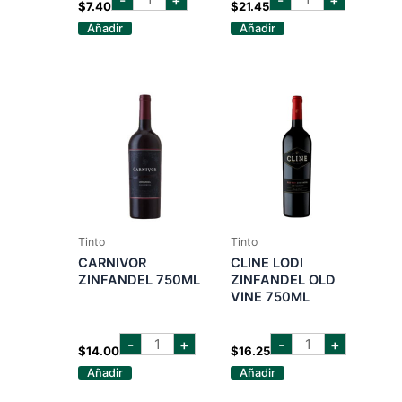
white
vista
$
7.40
$
21.45
zinfandel
zinfandel
Añadir
Añadir
750
750
ml
ml
cantidad
cantidad
Tinto
Tinto
CARNIVOR
CLINE LODI
ZINFANDEL 750ML
ZINFANDEL OLD
VINE 750ML
carnivor
cline
-
+
-
+
zinfandel
lodi
$
14.00
$
16.25
750ml
zinfandel
Añadir
Añadir
cantidad
old
vine
750ml