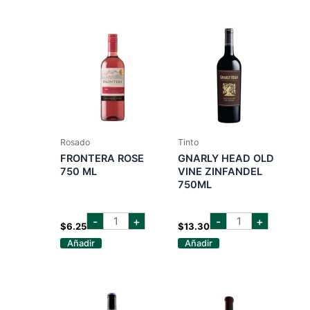
cantidad
Rosado
Tinto
FRONTERA ROSE
GNARLY HEAD OLD
750 ML
VINE ZINFANDEL
750ML
FRONTERA
gnarly
-
+
-
+
ROSE
head
$
6.25
$
13.30
750
old
Añadir
Añadir
ML
vine
cantidad
zinfandel
750ml
cantidad