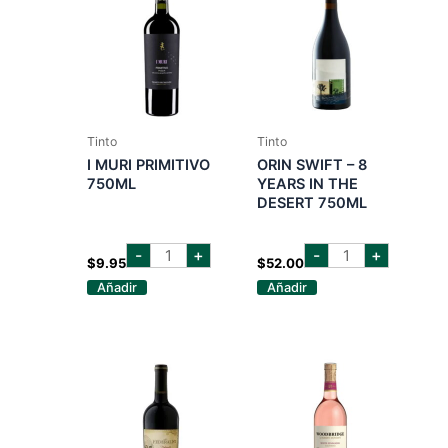
Tinto
Tinto
I MURI PRIMITIVO
ORIN SWIFT – 8
750ML
YEARS IN THE
DESERT 750ML
i
orin
-
+
-
+
muri
swift
$
9.95
$
52.00
primitivo
-
Añadir
Añadir
750ml
8
cantidad
years
in
the
desert
750ml
cantidad