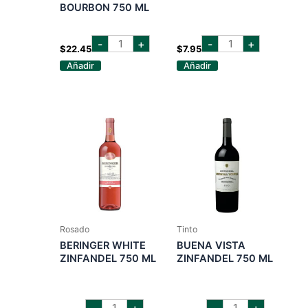
BOURBON 750 ML
1000
barefoot
-
+
-
+
stories
white
$
22.45
$
7.95
zinfandel
zinfandel
Añadir
Añadir
bourbon
750
750
ml
ml
cantidad
cantidad
Rosado
Tinto
BERINGER WHITE
BUENA VISTA
ZINFANDEL 750 ML
ZINFANDEL 750 ML
beringer
buena
-
+
-
+