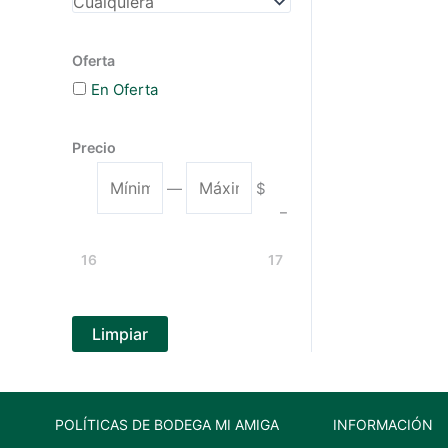
Oferta
En Oferta
Precio
M
M
—
$
í
á
–
n
x
16
17
i
i
m
m
o
o
Limpiar
POLÍTICAS DE BODEGA MI AMIGA
INFORMACIÓN