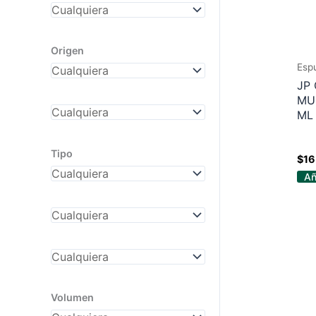
Origen
Esp
JP
MU
ML
Tipo
$
16
Añ
Volumen