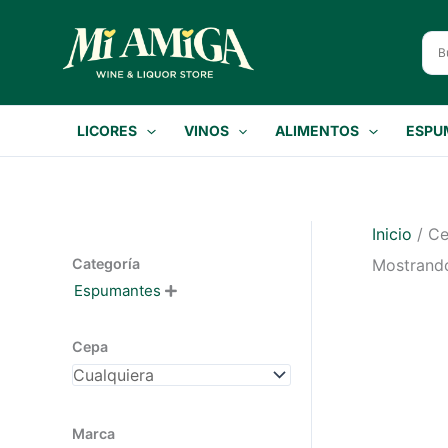
Ir
al
contenido
LICORES
VINOS
ALIMENTOS
ESPU
Inicio
/ Ce
Categoría
Mostrando
Espumantes

Cepa
Marca