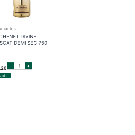
umantes
 CHENET DIVINE
SCAT DEMI SEC 750
jp
-
+
.20
chenet
divine
adir
muscat
demi
sec
750
ml
cantidad